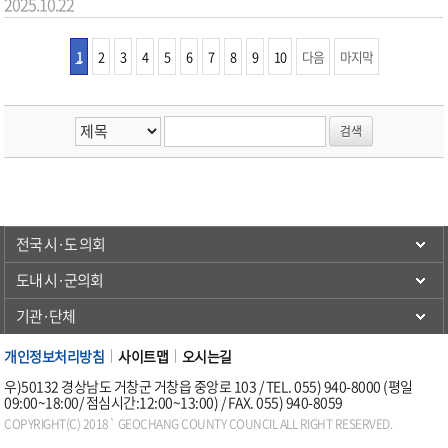
2025.10.22
1
2
3
4
5
6
7
8
9
10
다음
마지막
전국 시·도 의회
도내 시·군의회
기관·단체
개인정보처리방침
사이트맵
오시는길
우)50132 경상남도 거창군 거창읍 중앙로 103 / TEL. 055) 940-8000 (평일
09:00~18:00/ 점심시간:12:00~13:00) / FAX. 055) 940-8059
COPYRIGHT(C) 2018` GEOCHANG COUNTY COUNCIL ALL RIGHT RESERVED.