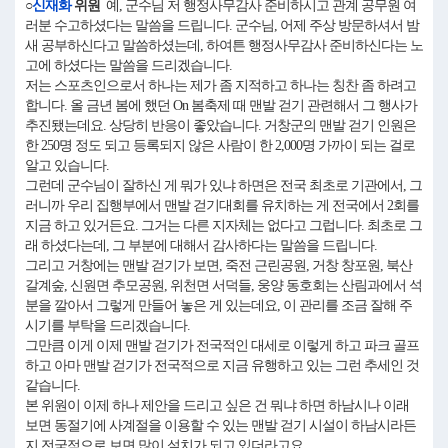
○
신재화
위원
예, 군수님 저 행정사무감사 준비하시고 관계 공무원 여
러분 수고하셨다는 말씀을 드립니다. 군수님, 어제 주상 방문하셔서 밤
새 공부하신다고 말씀하셨는데, 하여튼 행정사무감사 준비하신다는 노
고에 하셨다는 말씀을 드리겠습니다.
저는 스포츠인으로서 하나는 제가 좀 지적하고 하나는 칭찬 좀 하려고
합니다. 올 금년 봄에 했던 On 봄축제 때 맨발 걷기 관련해서 그 행사가
추진됐는데요. 상당히 반응이 좋았습니다. 거창군의 맨발 걷기 인원은
한 250명 정도 되고 등록되지 않은 사람이 한 2,000명 가까이 되는 걸로
알고 있습니다.
그런데 군수님이 잘하신 게 뭐가 있냐 하면은 전국 최초로 기관에서, 그
러니까 우리 집행부에서 맨발 걷기대회를 유치하는 게 전국에서 2회를
지금 하고 있거든요. 그거는 다른 지자체는 없다고 그럽니다. 최초로 그
래 하셨다는데, 그 부분에 대해서 감사하다는 말씀을 드립니다.
그리고 거창에는 맨발 걷기가 보면, 죽전 근린공원, 거창 창포원, 북산
갈계숲, 신원면 추모공원, 위천면 서덕들, 웅양 동호회는 산림과에서 석
분을 깔아서 그렇게 만들어 놓은 게 있는데요, 이 관리를 조금 잘해 주
시기를 부탁을 드리겠습니다.
그만큼 이게 이제 맨발 걷기가 전국적인 대세로 이렇게 하고 파크 골프
하고 아마 맨발 걷기가 전국적으로 지금 유행하고 있는 그런 추세인 것
같습니다.
본 위원이 이제 하나 제안을 드리고 싶은 건 뭐냐 하면 하남시나 이래
보면 동절기에 사계절을 이용할 수 있는 맨발 걷기 시설이 하남시라든
지 전국적으로 보면 많이 설치가 되고 있더라고요.