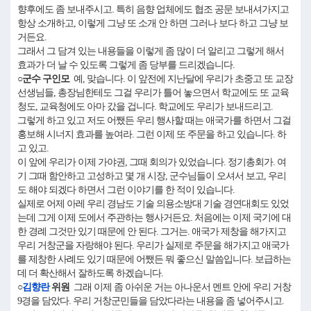
향후에도 좀 보내주시고. 특히 음향 업체에도 협조 공문 보내셔가지고
항상 소개하고, 이렇게 그냥 또 소개 안 하면 그러나 보다 하고 그냥 보
거든요.
그래서 그 담겨 있는 내용들을 이렇게 좀 많이 더 알리고 그렇게 해서
효과가 더 날 수 있도록 그렇게 좀 당부를 드리겠습니다.
○군수 구인모
예, 맞습니다. 이 앞전에 지난달에 우리가 초중고 또 교장
선생님들, 총장님한테도 그걸 우리가 틀어 놓으면서 학교에도 또 교육
청도, 교육청에도 아마 갔을 겁니다. 학교에도 우리가 보내드리고.
그렇게 하고 있고 저도 어쨌든 우리 행사할 때는 애국가를 하면서 그걸
홍보해 시너지 효과를 높여라. 그런 이제 또 주문을 하고 있습니다. 하
고 있고.
이 앞에 우리가 이제 가야권, 그때 회의가 있었습니다. 정기총회가. 여
기 그때 함안하고 고성하고 몇 개 시장, 군수님들이 오셔서 보고, 우리
도 해야 되겠다 하면서 그런 이야기를 한 적이 있습니다.
실제로 어제 아레 우리 경남도 기술 의용소방대 기술 경연대회도 있었
는데 그게 이제 도에서 주관하는 행사거든요. 처음에는 이제 국기에 대
한 경례 그것만 있기 때문에 안 된다. 그거는. 애국가 제창을 해가지고
우리 거창군을 자랑해야 된다. 우리가 실제로 주문을 해가지고 애국가
를 제창한 사례도 있기 때문에 어쨌든 뭐 좋으신 말씀입니다. 보급하는
데 더 확산해서 잘하도록 하겠습니다.
○
김향란
위원
그래 이제 좀 아쉬운 거는 아나운서 멘트 안에 우리 거창
9경을 담았다. 우리 거창군민들을 담았다라는 내용을 좀 넣어주시고.