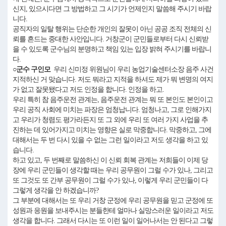
신지, 있으시다면 그 방법하고 그 시기가 언제인지 말씀해 주시기 바랍
니다.
공직자의 일탈 행위는 단순한 개인의 잘못이 아닌 공공 조직 전체의 신
뢰를 흔드는 중대한 사안입니다. 거창군이 군민들로부터 다시 신뢰받
을 수 있도록 군수님의 분명하고 책임 있는 입장 밝혀 주시기를 바랍니
다.
○군수 구인모
우리 신미정 위원님이 우리 농업기술센터소장 음주 사건
지적하신 거 맞습니다. 저도 뭐라고 지적을 하셔도 제가 뭐 변명의 여지
가 없고 잘못됐다고 저도 인정을 합니다. 인정을 하고.
우리 특히 참 음주운전 관계는, 음주운전 관계는 뭐 또 본인도 본인이고
우리 공직 사회에 미치는 파장은 엄청납니다. 엄청나고, 그로 인해가지
고 우리가 청렴도 평가라든지 또 그 외에 우리 또 여러 가지 사업을 추
진하는 데 있어가지고 미치는 영향은 실로 막중합니다. 막중하고, 그에
대해서는 두 번 다시 있을 수 없는 그런 일이라고 저도 생각을 하고 있
습니다.
하고 있고, 두 번째로 말씀하신 이 신뢰 회복 관계는 저희들이 이제 당
장에 우리 군민들이 생각할 때는 우리 공무원이 그럴 수가 있나, 그리고
또 그것도 또 간부 공무원이 그럴 수가 있나, 이렇게 우리 군민들이 다
그렇게 생각을 안 하겠습니까?
그 부분에 대해서는 또 우리 거창 군정에 우리 공무원을 믿고 군정에 또
성원과 응원을 보내주시는 분들한테 얼마나 실망스러운 일이라고 저도
생각을 합니다. 그래서 다시는 또 이런 일이 일어나서는 안 된다고 그렇