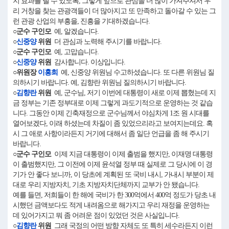
지 효과를 낼 수 있도록, 그렇게 앞으로 관심을 더 많이 가져주셔서 우
리 거창을 찾는 관광객들이 더 많아지고 또 만족하고 돌아갈 수 있는 그
런 관광 산업의 부흥을, 진흥을 기대하겠습니다.
○군수 구인모
예, 알겠습니다.
○
신중양
위원
더 관심과 노력해 주시기를 바랍니다.
○군수 구인모
예, 고맙습니다.
○
신중양
위원
감사합니다. 이상입니다.
○위원장
이홍희
예, 신중양 위원님 수고하셨습니다. 또 다른 위원님 질
의하시기 바랍니다. 예, 김향란 위원님 질의하시기 바랍니다.
○
김향란
위원
예, 군수님, 저기 이번에 대통령이 새로 이제 뽑혔는데 지
금 정부는 기존 정부대로 이제 그렇게 과도기적으로 운영하는 것 같습
니다. 그동안 이제 긴축재정으로 군수님께서 야심차게 1조 원 시대를
열어보겠다, 이래 하셨는데 차질이 좀 있었으리라고 보여지는데요. 혹
시 그 애로 사항이라든지 거기에 대해서 좀 일단 언급을 좀 해 주시기
바랍니다.
○군수 구인모
이제 지금 대통령이 이제 출범을 했지만, 이재명 대통령
이 출범했지만, 그 이전에 이제 윤석열 정부 때 실제로 그 당시에 이 경
기가 안 좋다 보니까, 이 당초에 계획된 또 국비 내시, 가내시 부분이 제
대로 우리 지방자치, 기초 지방자치단체까지 교부가 안 됐습니다.
예를 들면, 저희들이 한 해에 국비가 한 300억에서 400억 정도가 당초 내
시했던 금액보다도 적게 내려옴으로 해가지고 우리 재정을 운영하는
데 있어가지고 뭐 좀 어려운 점이 있었던 것은 사실입니다.
○
김향란
위원
그래 국정의 어떤 방향 자체도 또 특히 세수라든지 이런