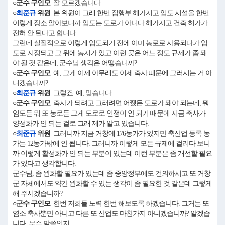
○군수 구인모
잘 모르겠습니다.
○
최준규
위원
본 위원이 그래 한번 집행부 해가지고 임도 시설을 한번
이렇게 장소 알아보니까 임도는 도로가 아니다 해가지고 건축 허가가
전혀 안 된다고 합니다.
그런데 실질적으로 이렇게 임도되기 전에 이미 농로로 사용되다가 임
도로 지정되고 그 위에 농지가 있고 이런 곳은 어느 정도 규제가 좀 돼
야 될 것 같은데, 군수님 생각은 어떻습니까?
○군수 구인모
예, 그게 이제 아무래도 이제 축사 때문에 그러시는 거 아
니겠습니까?
○
최준규
위원
그렇죠. 예, 맞습니다.
○군수 구인모
축사가 되려고 그러려면 어쨌든 도로가 돼야 되는데, 뭐
임도든 뭐 또 농로든 그게 도로로 인정이 안 되기 때문에 지금 축사가
양성화가 안 되는 걸로 그래 제가 알고 있습니다.
○
최준규
위원
그러니까 지금 거창에 176농가가 있지만 축산업 등록 농
가는 12농가밖에 안 됩니다. 그러니까 이렇게 모든 규제에 걸리다 보니
까 이렇게 활성화가 안 되는 부분이 있는데 이런 부분은 좀 개선할 필요
가 있다고 생각합니다.
군수님, 좀 완화할 필요가 있는데 좀 중앙정부에도 건의하시고 또 거창
군 자체에서도 약간 완화할 수 있는 생각이 좀 필요한 것 같은데 그렇게
해 주시겠습니까?
○군수 구인모
한번 저희들 노력 한번 해보도록 하겠습니다. 그거는 또
염소 축사뿐만 아니고 다른 또 산업도 마찬가지 아니겠습니까? 알겠습
니다. 무슨 말씀인지.