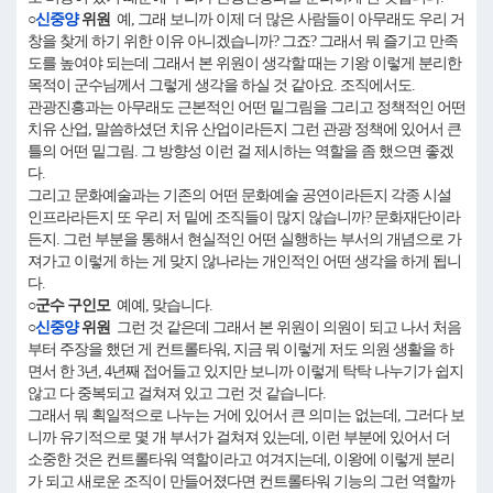
○
신중양
위원
예, 그래 보니까 이제 더 많은 사람들이 아무래도 우리 거
창을 찾게 하기 위한 이유 아니겠습니까? 그죠? 그래서 뭐 즐기고 만족
도를 높여야 되는데 그래서 본 위원이 생각할 때는 기왕 이렇게 분리한
목적이 군수님께서 그렇게 생각을 하실 것 같아요. 조직에서도.
관광진흥과는 아무래도 근본적인 어떤 밑그림을 그리고 정책적인 어떤
치유 산업, 말씀하셨던 치유 산업이라든지 그런 관광 정책에 있어서 큰
틀의 어떤 밑그림. 그 방향성 이런 걸 제시하는 역할을 좀 했으면 좋겠
다.
그리고 문화예술과는 기존의 어떤 문화예술 공연이라든지 각종 시설
인프라라든지 또 우리 저 밑에 조직들이 많지 않습니까? 문화재단이라
든지. 그런 부분을 통해서 현실적인 어떤 실행하는 부서의 개념으로 가
져가고 이렇게 하는 게 맞지 않나라는 개인적인 어떤 생각을 하게 됩니
다.
○군수 구인모
예예, 맞습니다.
○
신중양
위원
그런 것 같은데 그래서 본 위원이 의원이 되고 나서 처음
부터 주장을 했던 게 컨트롤타워, 지금 뭐 이렇게 저도 의원 생활을 하
면서 한 3년, 4년째 접어들고 있지만 보니까 이렇게 탁탁 나누기가 쉽지
않고 다 중복되고 걸쳐져 있고 그런 것 같습니다.
그래서 뭐 획일적으로 나누는 거에 있어서 큰 의미는 없는데, 그러다 보
니까 유기적으로 몇 개 부서가 걸쳐져 있는데, 이런 부분에 있어서 더
소중한 것은 컨트롤타워 역할이라고 여겨지는데, 이왕에 이렇게 분리
가 되고 새로운 조직이 만들어졌다면 컨트롤타워 기능의 그런 역할까