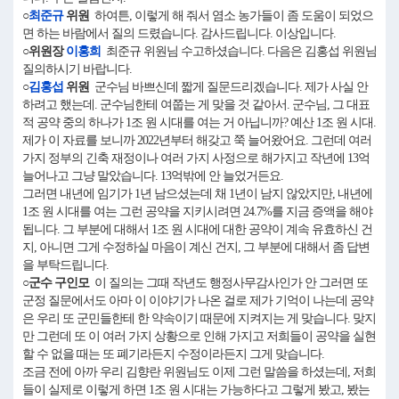
○
최준규
위원
하여튼, 이렇게 해 줘서 염소 농가들이 좀 도움이 되었으
면 하는 바람에서 질의 드렸습니다. 감사드립니다. 이상입니다.
○위원장
이홍희
최준규 위원님 수고하셨습니다. 다음은 김홍섭 위원님
질의하시기 바랍니다.
○
김홍섭
위원
군수님 바쁘신데 짧게 질문드리겠습니다. 제가 사실 안
하려고 했는데. 군수님한테 여쭙는 게 맞을 것 같아서. 군수님, 그 대표
적 공약 중의 하나가 1조 원 시대를 여는 거 아닙니까? 예산 1조 원 시대.
제가 이 자료를 보니까 2022년부터 해갖고 쭉 늘어왔어요. 그런데 여러
가지 정부의 긴축 재정이나 여러 가지 사정으로 해가지고 작년에 13억
늘어나고 그냥 말았습니다. 13억밖에 안 늘었거든요.
그러면 내년에 임기가 1년 남으셨는데 채 1년이 남지 않았지만, 내년에
1조 원 시대를 여는 그런 공약을 지키시려면 24.7%를 지금 증액을 해야
됩니다. 그 부분에 대해서 1조 원 시대에 대한 공약이 계속 유효하신 건
지, 아니면 그게 수정하실 마음이 계신 건지, 그 부분에 대해서 좀 답변
을 부탁드립니다.
○군수 구인모
이 질의는 그때 작년도 행정사무감사인가 안 그러면 또
군정 질문에서도 아마 이 이야기가 나온 걸로 제가 기억이 나는데 공약
은 우리 또 군민들한테 한 약속이기 때문에 지켜지는 게 맞습니다. 맞지
만 그런데 또 이 여러 가지 상황으로 인해 가지고 저희들이 공약을 실현
할 수 없을 때는 또 폐기라든지 수정이라든지 그게 맞습니다.
조금 전에 아까 우리 김향란 위원님도 이제 그런 말씀을 하셨는데, 저희
들이 실제로 이렇게 하면 1조 원 시대는 가능하다고 그렇게 봤고, 봤는