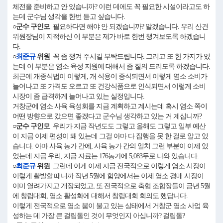
체전을 준비하고 안 있습니까? 이런 데에도 꼭 필요한 시설이라고도 하
는데 군수님 생각을 한번 듣고 싶습니다.
○군수 구인모
필요하다면 해야 안 되겠습니까? 알겠습니다. 우리 산건
위원장님이 지적하신 이 부분은 제가 바로 한번 챙겨보도록 하겠습니
다.
○
최준규
위원
꼭 좀 챙겨 주시길 부탁드립니다. 그리고 또 한 가지가 있
는데 이 부분은 염소 육성 지원에 대해서 좀 질의 드리도록 하겠습니다.
최근에 개종식법이 이렇게, 개 식용이 종식되면서 이렇게 염소 소비가
늘어나고 또 가격도 오르고 또 건강식품으로 인식되면서 이렇게 소비
시장이 좀 급격하게 늘어나고 있는 실정입니다.
거창군에 염소 사육 육성회를 지금 계획하고 계시는데 혹시 염소 쪽이
어떤 방향으로 갔으면 좋겠다고 군수님 생각하고 있는 거 계십니까?
○군수 구인모
우리가 지금 작년도도 그렇고 올해도 그렇고 일부 예산
이 지금 이제 편성이 돼 있는데 그걸 아마 다 집행을 못 한 걸로 알고 있
습니다. 아마 사육 농가 간에, 사육 농가 간의 일치 그런 부분이 이제 있
었는데 지금 우리, 지금 자료는 176농가에 5,083두로 나와 있습니다.
○
최준규
위원
그런데 이게 이제 지금 전국적으로 이렇게 염소 시장이
이렇게 활발할 때니까 작년 5월에 함양에서는 이제 염소 경매 시장이
이미 열려가지고 개장되었고, 또 전국적으로 축협 조합장들이 금년 5월
에 창립대회, 염소 활성화에 대해서 창립대회 회의도 했답니다.
이렇게 전국적으로 염소 붐이 불고 있는 상태에서 거창군 염소 사업 육
성하는 데 가장 큰 걸림돌인 것이 무엇인지 아십니까? 걸림돌?