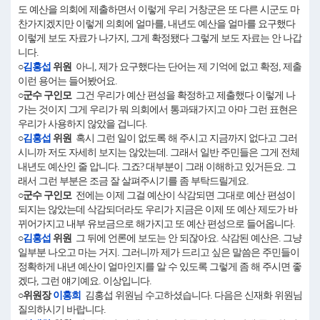
도 예산을 의회에 제출하면서 이렇게 우리 거창군은 또 다른 시군도 마
찬가지겠지만 이렇게 의회에 얼마를, 내년도 예산을 얼마를 요구했다
이렇게 보도 자료가 나가지, 그게 확정됐다 그렇게 보도 자료는 안 나갑
니다.
○
김홍섭
위원
아니, 제가 요구했다는 단어는 제 기억에 없고 확정, 제출
이런 용어는 들어봤어요.
○군수 구인모
그건 우리가 예산 편성을 확정하고 제출했다 이렇게 나
가는 것이지 그게 우리가 뭐 의회에서 통과돼가지고 아마 그런 표현은
우리가 사용하지 않았을 겁니다.
○
김홍섭
위원
혹시 그런 일이 없도록 해 주시고 지금까지 없다고 그러
시니까 저도 자세히 보지는 않았는데. 그래서 일반 주민들은 그게 전체
내년도 예산인 줄 압니다. 그죠? 대부분이 그래 이해하고 있거든요. 그
래서 그런 부분은 조금 잘 살펴주시기를 좀 부탁드릴게요.
○군수 구인모
전에는 이제 그걸 예산이 삭감되면 그대로 예산 편성이
되지는 않았는데 삭감되더라도 우리가 지금은 이제 또 예산 제도가 바
뀌어가지고 내부 유보금으로 해가지고 또 예산 편성으로 들어옵니다.
○
김홍섭
위원
그 뒤에 언론에 보도는 안 되잖아요. 삭감된 예산은. 그냥
일부분 나오고 마는 거지. 그러니까 제가 드리고 싶은 말씀은 주민들이
정확하게 내년 예산이 얼마인지를 알 수 있도록 그렇게 좀 해 주시면 좋
겠다, 그런 얘기예요. 이상입니다.
○위원장
이홍희
김홍섭 위원님 수고하셨습니다. 다음은 신재화 위원님
질의하시기 바랍니다.