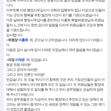
있도록 적극적으로 개선하고 능동적으로 발전 방향을 모색토록 하겠습
니다.
아무쪼록 이번 행정사무감사가 의회와 집행부의 집단 지성으로 만들어
가는 군민의 행복을 위한 발전적 시간이 되기를 기원드리겠습니다.
더운 날씨에 행정사무감사를 준비하신 이홍희 특별위원장님과 위원님
들의 노고에 다시 한번 감사의 말씀을 드리며 위원님들의 건강과 행복
을 기원드립니다.
감사합니다.
○위원장
이홍희
예, 군수님 수고하셨습니다. 자리에 앉으시기 바랍니
다.
다음은 감사 실시에 앞서 이재운 의장님께서 격려 말씀을 하시겠습니
다.
○의장
이재운
예, 반갑습니다.
동료 위원 여러분!
그리고 공직자 여러분!
그리고 우리 언론인 여러분!
반갑습니다. 또 오늘 우리가 이 함께한 것은 우리 거창군민들의 삶이 더
나아지기 위해서 여기에 함께 모인 것 같습니다. 또 위원님들은 행정에
대해서 냉철하게 또 질의를 해 주시고 우리 공무원들도 성실하게 답변
해 주시기 바랍니다.
우리 공무원들은 또 지금까지 우리 행정에서 추진하고 있는 정책이 최
고라는 생각에서 좀 벗어나 또 새로운 정책이 개발될 수 있는 그런 계기
가 되었으면 좋겠습니다.