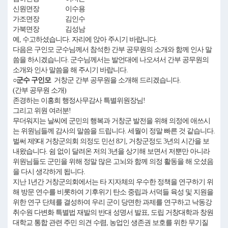
신원면장 이수용
가조면장 김인수
가북면장 김성남
예, 수고하셨습니다. 자리에 앉아 주시기 바랍니다.
다음은 구인모 군수님께서 참석한 간부 공무원의 소개와 함께 인사 말
씀을 하시겠습니다. 군수님께서는 발언대에 나오셔서 간부 공무원의
소개와 인사 말씀을 해 주시기 바랍니다.
○군수 구인모
거창군 간부 공무원을 소개해 드리겠습니다.
(간부 공무원 소개)
존경하는 이홍희 행정사무감사 특별위원장님!
그리고 위원 여러분!
무더워지는 날씨에 군민의 행복과 거창군 발전을 위해 의정에 애쓰시
는 위원님들께 감사의 말씀을 드립니다. 세월이 정말 빠른 것 같습니다.
벌써 제9대 거창군의회 의정도 민선 8기, 거창군정도 3년의 시간을 보
내왔습니다. 쉼 없이 달려온 저의 3년을 상기해 보면서 저뿐만 아니라
위원님들도 군민을 위해 정말 많은 고뇌와 함께 의정 활동을 해 오셨음
을 다시 생각하게 됩니다.
지난 1년간 거창군의회에서는 타 지자체의 우수한 정책을 연구하기 위
해 방문 연수를 비롯하여 기후위기 탄소 중립과 서덕들 육성 및 지원을
위한 연구 단체를 결성하여 우리 군이 당면한 과제를 연구하고 낙동강
취수원 다변화 특별법 재발의 반대 성명서 발표, 도립 거창대학과 창원
대학교 통합 관련 주민 의견 수렴, 농업인 생존권 보호를 위한 무기질