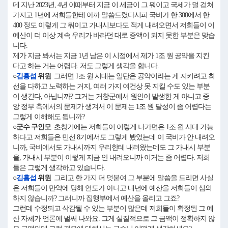
데 지난 2023년, 4년 이때부터 지금 이 세금이 그 뭐이고 국세가 덜 걷쳐
가지고 1년에 저희들한테 아까 말씀드렸다시피 국비가 한 300에서 한
400 정도 이렇게 그 뭐이고 가내시보다도 적게 내려오면서 저희들이 이
예산이 더 이상 계속 우리가 바라던 대로 증액이 되지 못한 부분은 맞습
니다.
제가 지금 봐서는 지금 1년 남은 이 시점에서 제가 1조 원 공약을 지킨
다고 하는 거는 어렵다. 저도 그렇게 생각을 합니다.
○
김홍섭
위원
그러면 1조 원 시대는 일단은 공약이라는 게 지키려고 최
선을 다하고 노력하는 거지, 여러 가지 여건상 못 지킬 수도 있는 부분
이 생긴다, 아닙니까? 그거는 거창군에서 원인이 발생한 게 아니고 중
앙 정부 측에서의 문제가 생겨서 이 문제는 1조 원 달성이 좀 어렵다는
그렇게 이해해도 됩니까?
○군수 구인모
초창기에는 저희들이 이렇게 나가면은 1조 원 시대 가능
하다고 저희들은 민선 8기에서도 그렇게 봤었는데 이 국비가 안 내려오
니까, 국비에서도 가내시까지 우리한테 내려왔는데도 그 가내시 부분
을, 가내시 부분이 이렇게 지금 안 내려오니까 이거는 좀 어렵다. 저희
들은 그렇게 생각하고 있습니다.
○
김홍섭
위원
그리고 한 가지 더 덧붙여 그 부분에 말씀을 드리면 사실
은 저희들이 만약에 당해 연도가 아니고 내년에 예산을 저희들이 심의
하지 않습니까? 그러니까 집행부에서 예산을 올리고 그죠?
그런데 수정되고 삭감될 수 있는 부분이 많은데 저희들이 확정된 그 예
산 자체가 언론에 벌써 나와요. 그게 실질적으로 그 금액이 정확하지 않