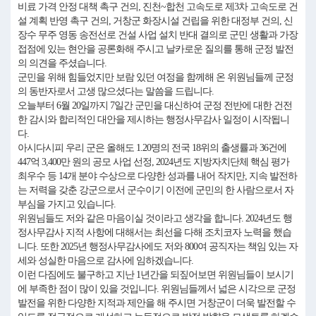
비료 가격 안정 대책 촉구 건의, 진천~합천 고속도로 제3차 고속도로 건
설 계획 반영 촉구 건의, 거창군 화장시설 건립을 위한 대정부 건의, 신
장수 무주 영동 송전선로 건설 사업 설치 반대 결의로 군민 생활과 가장
접점에 있는 현안을 공론화해 주시고 날카로운 질의를 통해 군정 발전
의 의견을 주셨습니다.
군민을 위해 힘들었지만 보람 있던 여정을 함께해 온 위원님들께 군정
의 동반자로서 고생 많으셨다는 말씀을 드립니다.
오늘부터 6월 20일까지 7일간 군민을 대신하여 군정 전반에 대한 건전
한 감시와 합리적인 대안을 제시하는 행정사무감사 일정이 시작됩니
다.
아시다시피 우리 군은 올해도 1.20명의 전국 18위의 출생률과 36건에
447억 3,400만 원의 공모 사업 선정, 2024년도 지방자치단체 핵심 평가
최우수 등 14개 분야 수상으로 다양한 성과를 내어 작지만, 지속 발전하
는 저력을 갖춘 강군으로서 군수이기 이전에 군민의 한 사람으로서 자
부심을 가지고 있습니다.
위원님들도 저와 같은 마음이실 것이라고 생각을 합니다. 2024년도 행
정사무감사 지적 사항에 대해서는 최선을 다해 조치코자 노력을 했습
니다. 또한 2025년 행정사무감사에도 저와 800여 공직자는 책임 있는 자
세와 성실한 마음으로 감사에 임하겠습니다.
이런 다짐에도 불구하고 지난 1년간을 되짚어보면 위원님들이 보시기
에 부족한 점이 많이 있을 것입니다. 위원님들께서 넓은 시각으로 군정
발전을 위한 다양한 지적과 제안을 해 주시면 거창군이 더욱 발전할 수