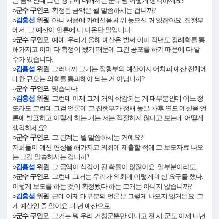
은 금액인데 그런 경우에 대해서는 군수님 어떻게 생각하세요?
○군수 구인모
확정된 금액은 뭘 말씀하시는 겁니까?
○
김홍섭
위원
아니 처음에 가예산을 세워 놓으신 거 있잖아요. 집행부
에서. 그 예산이 언론에 다 나온단 말입니다.
○군수 구인모
예예. 우리가 올해 예산은 벌써 이미 작년도 정례회를 통
해가지고 이미 다 확정이 됐기 때문에 그건 공포를 하기 때문에 다 알
수가 있습니다.
○
김홍섭
위원
그러니까 그거는 집행부의 예산이지 어차피 예산 전체에
대한 규모는 의회를 통과해야 되는 거 아닙니까?
○군수 구인모
맞습니다.
○
김홍섭
위원
그런데 이제 그게 거의 삭감되는 게 대부분인데 어느 정
도라도 그런데 그걸 언론에 그 집행부가 정해 놓은 차후 연도 예산을 언
론에 발표하고 이렇게 하는 거는 저는 적절하지 않다고 보는데 어떻게
생각하세요?
○군수 구인모
그 관계는 뭘 말씀하시는 거예요?
저희들이 예산 편성을 해가지고 의회에 제출할 적에 그 보도자료 나오
는 그걸 말씀하시는 겁니까?
○
김홍섭
위원
그 금액이 삭감이 될 확률이 많잖아요. 일부분이라도.
○군수 구인모
그런데 그거는 우리가 의회에 이렇게 예산 요구를 했다.
이렇게 보도를 하는 것이 확정됐다 하는 그거는 아니지 않습니까?
○
김홍섭
위원
근데 이제 대부분의 언론은 그렇게 나오지 않거든요. 그
게 예산인 줄 알아요. 내년 예산으로.
○군수 구인모
그거는 뭐 우리 거창군뿐만 아니고 전 시·군도 이제 내년