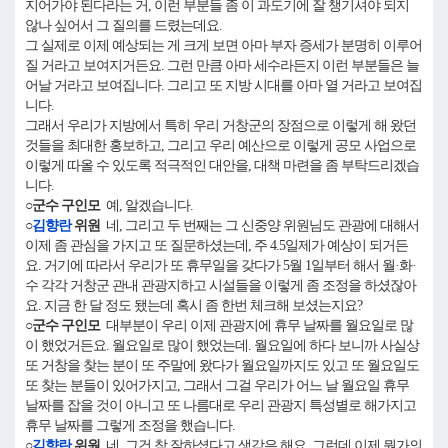
지어가야 된다라는 거, 이런 부분들 좀 이 과도기에 잘 챙기셔야 되지
않나 싶어서 그 질의를 드렸는데요.
그 실제로 이제 예상되는 게 크게 보면 아마 부자 증세가 분명히 이루어
질 거라고 보여지거든요. 그런 만큼 아마 세수라든지 이런 부분들은 늘
어날 거라고 보여집니다. 그리고 또 지방 시대를 아마 열 거라고 보여집
니다.
그래서 우리가 지방에서 특히 우리 거창군의 장점으로 이렇게 해 왔던
것들을 최대한 홍보하고, 그리고 우리 예산으로 이렇게 공모 사업으로
이렇게 따올 수 있도록 적극적인 대안을, 대책 마련을 좀 부탁드리겠습
니다.
○군수 구인모
예, 알겠습니다.
○
김향란
위원
네, 그리고 두 번째는 그 신중양 위원님도 관광에 대해서
이제 좀 관심을 가지고 또 질문하셨는데, 주 4.5일제가 예상이 되거든
요. 거기에 따라서 우리가 또 휴무일을 갖다가 5월 1일부터 해서 월·화·
수 각각 거창군 관내 관광지하고 시설들을 이렇게 좀 조정을 하셨잖아
요. 지금 한 달 정도 됐는데 혹시 좀 한번 체크해 보셨는지요?
○군수 구인모
대부분이 우리 이제 관광지에 휴무 날짜를 월요일로 많
이 했었거든요. 월요일로 많이 했었는데. 월요일에 하다 보니까 사실상
또 거창을 찾는 분이 또 주말에 왔다가 월요일까지도 있고 또 월요일도
또 찾는 분들이 있어가지고, 그래서 그걸 우리가 어느 날 월요일 휴무
날짜를 잡을 것이 아니고 또 나름대로 우리 관광지 특성별로 해가지고
휴무 날짜를 그렇게 조정을 했습니다.
○
김향란
위원
네, 그건 참 잘하셨다고 생각은 해요. 그런데 이제 뭔가의