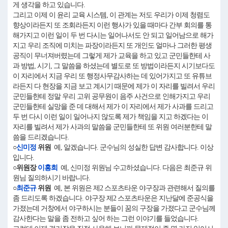
게 생각을 하고 있습니다.
그리고 이제 이 윤리 교육 시스템, 이 관계는 저도 우리가 이제 청렴도
향상이라든지 또 조회라든지 이런 행사가 있을 때마다 간부 회의를 통
해가지고 이런 일이 두 번 다시는 일어나서도 안 되고 일어남으로 해가
지고 우리 조직에 미치는 파장이라든지 또 개인도 얼마나 그러한 평생
공직이 무너져버렸는데 그렇게 제가 교육을 하고 있고 군민들한테 사
과 방법, 시기, 그 말씀을 하셨는데 별도로 또 방법이라든지 시기보다도
이 자리에서 지금 우리 또 행정사무감사하는 데 있어가지고 또 유튜브
라든지 다 현장을 지금 보고 계시기 때문에 제가 이 자리를 빌려서 우리
군민들한테 정말 우리 고위 공무원이 음주 사건으로 인해가지고 우리
군민들한테 실망을 준 데 대해서 제가 이 자리에서 제가 사과를 드리고
두 번 다시 이런 일이 일어나지 않도록 제가 책임을 지고 하겠다는 이
자리를 빌려서 제가 사과의 말씀을 군민들한테 또 위원 여러분한테 말
씀을 드리겠습니다.
○
신미정
위원
예, 알겠습니다. 군수님의 성실한 답변 감사합니다. 이상
입니다.
○위원장
이홍희
예, 신미정 위원님 수고하셨습니다. 다음은 최준규 위
원님 질의하시기 바랍니다.
○
최준규
위원
예, 본 위원은 제2 스포츠타운 야구장과 관련해서 질의를
좀 드리도록 하겠습니다. 야구장 제2 스포츠타운은 지난달에 준공식을
가졌는데 거창에서 야구하시는 분들이 꿈의 구장을 가졌다고 군수님께
감사한다는 말을 좀 전하고 싶어 하는 그런 이야기를 들었습니다.