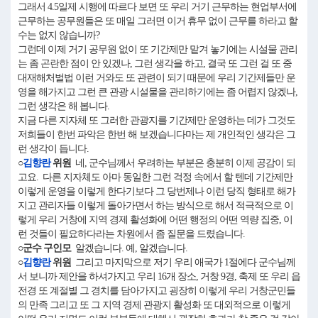
그래서 4.5일제 시행에 따르다 보면 또 우리 거기 근무하는 현업부서에
근무하는 공무원들은 또 매일 그러면 이거 휴무 없이 근무를 하라고 할
수는 없지 않습니까?
그런데 이제 거기 공무원 없이 또 기간제만 맡겨 놓기에는 시설물 관리
는 좀 곤란한 점이 안 있겠나, 그런 생각을 하고, 결국 또 그런 걸 또 중
대재해처벌법 이런 거와도 또 관련이 되기 때문에 우리 기간제들만 운
영을 해가지고 그런 큰 관광 시설물을 관리하기에는 좀 어렵지 않겠나,
그런 생각은 해 봅니다.
지금 다른 지자체 또 그러한 관광지를 기간제만 운영하는 데가 그것도
저희들이 한번 파악은 한번 해 보겠습니다마는 제 개인적인 생각은 그
런 생각이 듭니다.
○
김향란
위원
네, 군수님께서 우려하는 부분은 충분히 이제 공감이 되
고요. 다른 지자체도 아마 동일한 그런 걱정 속에서 할 텐데 기간제만
이렇게 운영을 이렇게 한다기보다 그 당번제나 이런 당직 형태로 해가
지고 관리자들 이렇게 돌아가면서 하는 방식으로 해서 적극적으로 이
렇게 우리 거창에 지역 경제 활성화에 어떤 행정의 어떤 역량 집중, 이
런 것들이 필요하다라는 차원에서 좀 질문을 드렸습니다.
○군수 구인모
알겠습니다. 예, 알겠습니다.
○
김향란
위원
그리고 마지막으로 저기 우리 애국가 1절에다 군수님께
서 보니까 제안을 하셔가지고 우리 16개 장소, 거창 9경, 축제 또 우리 읍
전경 또 계절별 그 경치를 담아가지고 굉장히 이렇게 우리 거창군민들
의 만족 그리고 또 그 지역 경제 관광지 활성화 또 대외적으로 이렇게