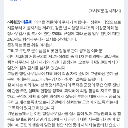
(09시57분 감사개시)
○위원장
이홍희
의석을 정돈하여 주시기 바랍니다. 성원이 되었으므로
지금부터 지방자치법 제49조, 같은 법 시행령 제41조와 거창군의회 행
정사무감사 및 조사에 관한 조례의 규정에 따라 군정 업무 전반에 대한
2025년도 행정사무감사 실시를 선언합니다.
존경하는 동료 위원 여러분!
그리고 구인모 군수님을 비롯한 집행부 관계 공무원 여러분!
이번 제287회 거창군의회 제1차 정례회 중 제1차 본회의에서 2025년도
행정사무감사 실시 시기와 기간이 결정되어 오늘부터 6월 20일까지 9
일간에 걸쳐 감사를 실시하겠습니다.
그동안 행정사무감사에 대비하여 각종 자료 준비에 고생하신 관계 공
무원 여러분의 노고에 깊은 감사와 격려의 말씀을 드립니다.
잘 아시는 바와 같이 본 행정사무감사의 목적은 군정의 주요 업무 전반
에 관한 추진 실태와 현황을 정확히 파악하여 의정 활동의 자료로 활용
하고, 군정의 계획 및 집행 과정에서 잘못된 부분에 대해서는 시정을 요
구하고 개선토록 함으로써 군민에게 신뢰받는 군정이 되도록 하는 데
그 목적이 있다고 하겠습니다.
위원님들께서는 이번 행정사무감사를 실시함에 있어 그동안의 의정 활
동을 토대로 항상 군민의 입장에 서서 군정에 대한 사무를 감사해야 할
것이며, 군민의 생활과 밀접한 현안 사업 등에 대해서 불합리한 요소가