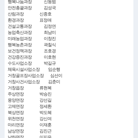
행복나눔과장 신동범
안전총괄과장 김성국
산림과장 신종호
환경과장 표정애
건설교통과장 김정연
농업축산과장 최남미
미래농업과장 이창진
행복농촌과장 곽칠식
보건정책과장 조호경
건강증진과장 이호현
수도사업소장 박길규
체육시설사업소장 임순행
거창골프장사업소장 심선이
거창사건사업소장 김춘미
거창읍장 류현복
주상면장 박승진
웅양면장 강선길
고제면장 정세환
북상면장 박도혜
위천면장 강신여
마리면장 이재훈
남상면장 김진근
남하면장 이지은