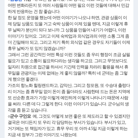
어떤 변화라든지 또 여러 사람들의 어떤 필요 이런 것들에 대해서 민감
하게 반응하는 건 참 좋습니다.
한 달 정도 운영을 했는데 어떤 이야기가 나오냐 하면, 관광 상품이 이
제 당일 상품도 있을 거고 숙박 상품이 이제 있을 텐데, 지금 이렇게 휴
무 날짜가 분산이 되다 보니까 그 상품을 만들어 내기가 어렵다, 이런
이야기가 있어요. 그리고 이제 숙박업과 외식업과의 어떤 소통 그게 좀
더 긴밀해야 되고, 그리고 저기 특히 외식업 같은 경우도 자기들이 이제
휴무 날짜가 또 있지 않겠습니까?
그래서 그런 공간적인 어떤 특성 이런 것들도 좀 우리 행정이 조금 살필
필요가 있고 소통이 필요하다라는 생각을 하고요. 그리고 무엇보다도
일자리 차원으로 접근을 하셔서 기간제 인력을 차라리 활용을 해서 휴
무일을 관광지는 이제 없애는 게 좋지 않을까? 특히 네 군데는 좀 그렇
게 했으면 좋겠다.
가조의 항노화 힐링랜드하고, 감악산, 그리고 창포원, 또 수승대 출렁다
리 이거는 좀 휴무일 없이 돈이 좀 들더라도 사람한테 드는 돈은 지역에
또 선순환 효과가 가장 이렇게 예민하게 이렇게 나타나기 때문에 사람
을 써라. 다른 데 다 그렇게 한다. 이런 이야기가 있습니다. 군수님의 생
각을 좀 듣고 싶습니다.
○군수 구인모
예, 그것도 어떻게 보면 좋은 또 제도라고 할 수 있겠지만
결국은 어디든지 또 우리 각 담당하는 부서가 있습니다. 부서가 있고,
거기에는 또 책임자가 있고. 휴무 우리 또 아까 4.5일 지금 이렇게 하는
지금 새 정부가 그런 이야기도 나왔는데.