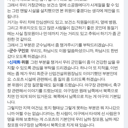
그래서 우리 거창군에는 보건소 옆에 소공원에다가 사계절을 할 수 있
는 그런 맨발 시설을 설치했으면 본 위원이 좋겠다는 생각에 제안을 드
립니다.
거기는 우리 치매 안심센터도 있고, 보건소 직원들이든지, 옆에 병원,
그리고 푸르지오도 있고 많은 사람들이 접근하기 좋은 곳인데 동절기
에는 사실 창포원이나 먼 데까지 가는 거리도 있고 추워서 하기가 좀 곤
란한 것 같아요.
그래서 그 부분은 군수님께서 좀 챙겨주시기를 부탁드리겠습니다.
○군수 구인모
우리도, 하남시도 이왕 말씀하셨으니까, 하남시도 한번
갔다 오도록 하겠습니다.
○
신재화
위원
그런 부분을 챙겨서 우리 군민들이 좀 더 건강한 삶을 유
지할 수 있도록 관심을 부탁을 드리겠습니다. 하나 더 또 지적을, 이번
에는 좀 제가 우리 최준규 산업건설위원장님도 이야기했던 부분인데
요. 스포츠 시설에 관련해서, 좀 질의 좀 드리도록 하겠습니다.
본 위원이 군정 질문할 때도 질의를 드렸습니다. 야구장 관련해서, 축구
장 관련해서 이야기를 드렸는데요. 야구장은 원래 남쪽에서 북쪽으로
치면 안 되게 되어 있거든요. 북쪽에서 남쪽으로 치는 게 야구의 기본입
니다.
그렇지만 지역 여건상, 토지 형태상 그렇게 못하는 부분은 뭐 지나갔으
니까 어쩔 수는 없습니다마는, 한 사람이, 야구에서 타석에 선 사람은 9
명을 위해 보호하는 게 스포츠의 기본인데 우리 남하 창포원, 남하 제2
창포원 야구장은 남쪽에서 북쪽으로 치게 돼 있습니다.