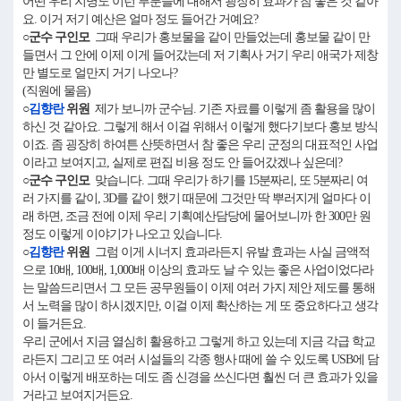
어떤 우리 지명도 이런 부분들에 대해서 굉장히 효과가 참 좋은 것 같아
요. 이거 저기 예산은 얼마 정도 들어간 거예요?
○군수 구인모
그때 우리가 홍보물을 같이 만들었는데 홍보물 같이 만
들면서 그 안에 이제 이게 들어갔는데 저 기획사 거기 우리 애국가 제창
만 별도로 얼만지 거기 나오나?
(직원에 물음)
○
김향란
위원
제가 보니까 군수님. 기존 자료를 이렇게 좀 활용을 많이
하신 것 같아요. 그렇게 해서 이걸 위해서 이렇게 했다기보다 홍보 방식
이죠. 좀 굉장히 하여튼 산뜻하면서 참 좋은 우리 군정의 대표적인 사업
이라고 보여지고, 실제로 편집 비용 정도 안 들어갔겠나 싶은데?
○군수 구인모
맞습니다. 그때 우리가 하기를 15분짜리, 또 5분짜리 여
러 가지를 같이, 3D를 같이 했기 때문에 그것만 딱 뿌러지게 얼마다 이
래 하면, 조금 전에 이제 우리 기획예산담당에 물어보니까 한 300만 원
정도 이렇게 이야기가 나오고 있습니다.
○
김향란
위원
그럼 이게 시너지 효과라든지 유발 효과는 사실 금액적
으로 10배, 100배, 1,000배 이상의 효과도 날 수 있는 좋은 사업이었다라
는 말씀드리면서 그 모든 공무원들이 이제 여러 가지 제안 제도를 통해
서 노력을 많이 하시겠지만, 이걸 이제 확산하는 게 또 중요하다고 생각
이 들거든요.
우리 군에서 지금 열심히 활용하고 그렇게 하고 있는데 지금 각급 학교
라든지 그리고 또 여러 시설들의 각종 행사 때에 쓸 수 있도록 USB에 담
아서 이렇게 배포하는 데도 좀 신경을 쓰신다면 훨씬 더 큰 효과가 있을
거라고 보여지거든요.