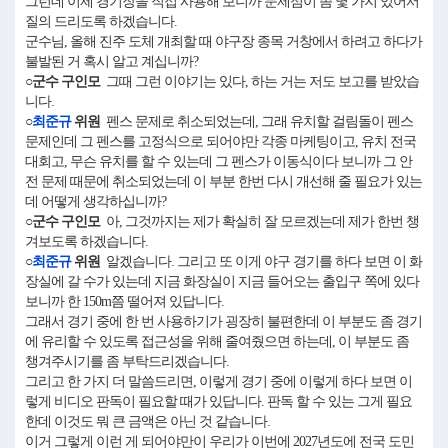
그런데 이제 경기장을 직접 사용해 보니까 문제점이 좀 몇 가지 있어서
질의 드리도록 하겠습니다.
군수님, 올해 진주 도체 개최할 때 야구장 종목 거창에서 하려고 하다가
불발된 거 혹시 알고 계십니까?
○군수 구인모
그때 그런 이야기는 있다, 하는 거는 저도 보고를 받았습
니다.
○
최준규
위원
펜스 문제로 취소되었는데, 그래 유치할 걸림돌이 펜스
문제인데 그 펜스를 고정식으로 되어야만 각종 마케팅이고, 유치 전국
대회고, 무슨 유치를 할 수 있는데 그 펜스가 이동식이다 보니까 그 안
전 문제 때문에 취소되었는데 이 부분 한번 다시 개선해 줄 필요가 있는
데 어떻게 생각하십니까?
○군수 구인모
아, 그것까지는 제가 확실히 잘 모르겠는데 제가 한번 챙
겨보도록 하겠습니다.
○
최준규
위원
알겠습니다. 그리고 또 이게 야구 경기를 하다 보면 이 화
장실에 갈 수가 있는데 지금 화장실이 지금 들어오는 출입구 쪽에 있다
보니까 한 150m쯤 떨어져 있답니다.
그래서 경기 중에 한 번 사용하기가 굉장히 불편한데 이 부분도 좀 경기
에 유리할 수 있도록 접근성을 위해 줄여줬으면 하는데, 이 부분도 좀
챙겨주시기를 좀 부탁드리겠습니다.
그리고 한 가지 더 말씀드리면, 이렇게 경기 중에 이렇게 하다 보면 이
렇게 비디오 판독이 필요할 때가 있답니다. 판독 할 수 있는 그게 필요
한데 이것도 뭐 큰 금액은 아닌 것 같습니다.
이거 그렇게 이런 게 되어야만이 우리가 이번에 2027년도에 전국 도민