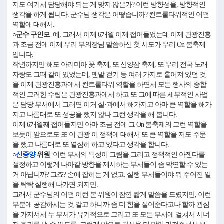
지도 여기서 담당해야 되는 게 맞지 않은가? 이런 방향성을, 방향적인
생각을 하게 됩니다. 군수님 생각은 어떻습니까? 컨트롤타워적인 어떤
역할에 대해서.
○군수 구인모
예, 그래서 이제 6개월 이제 접어들었는데 이제 관광진흥
과 조금 전에 이제 우리 부의장님 말씀하신 첫 시도가 우리 On 봄축제
입니다.
작년까지만 해도 아리미아 꽃 축제, 또 산양삼 축제, 또 우리 전국 노래
자랑도 그때 같이 있었는데, 맨발 걷기 등 여러 가지로 흩어져 있던 것
을 이제 관광진흥과에서 컨트롤타워 역할을 하면서 모든 행사의 종합
적인 그러한 수립은 관광진흥과에서 하고 또 그에 따른 세부적인 사업
은 담당 부서에서 그러면 이거 실·과에서 해가지고 아마 큰 역할을 해가
지고 나름대로 또 성공을 했지 않나 그런 생각을 해 봅니다.
이제 6개월째 접어들지만 아마 조금 전에 그 On 봄축제의 그런 역할을
보듯이 앞으로도 또 이 관광 이 정책에 대해서 또 큰 역할을 저도 주문
을 했고 나름대로 또 열심히 하고 있다고 생각을 합니다.
○
신중양
위원
이런 부서의 특성이 그림을 그리고 정책적인 아젠다를
설정하고 이렇게 나아갈 방향을 제시하는 부서들이 좀 막연할 수 있는
거 아닙니까? 그죠? 손에 잡히는 게 없고. 실행 부서들이야 뭐 주어진 일
을 탁탁 실행해 나가면 되지만.
그래서 군수님의 어떤 이런 본 위원이 잠깐 짧게 말씀을 드렸지만, 이런
부분에 공감하시는 것 같고 하니까 좀 더 힘을 실어준다고나 할까 관심
을 가지셔서 두 부서가 유기적으로 그리고 또 모든 부서에 걸쳐서 시너