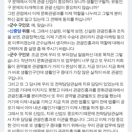
구 문제에서 이게 관광 산업이 중요하다 보니까 생활인구랄까, 유동인
구 문제의 타개책으로 관광 산업이 중요하지 않습니까?
그런 관점에서 이제 문화관광과를 이제 역할을 나누려고 그렇게 분리
하신 걸로 알고 있는데 그 견해에 동의를 하십니까?
○군수 구인모
예, 맞습니다.
○
신중양
위원
네, 그래서 신설된, 이렇게 보면, 신설된 관광진흥과 조직
을 보면, 관광정책산업, 이제 기존의 수승대 관리까지 관광 마케팅 등으
로 이루어졌는데 군수님께서 생각하시는 관광진흥과의 역할에 대해서
간략하게 좀 설명 좀 해 주시기 바랍니다.
○군수 구인모
조금 전에 우리 또 부의장님 말씀하신 대로 목적은 그렇
습니다. 작년까지 문화관광과가 또 업무량이 너무 많고 또 우리가 저희
들이 권역별로 관광벨트가 거의 다 완성이 됐고, 지금 또다시 지금 화제
가 바로 생활인구인데 생활인구 증대가 가장 많은 실적이 바로 관광인
구입니다.
그리고 또 그 당시에 우리 또 전략담당관실에 치유 담당이 있었는데 또
그만큼 기대에 미치지도 못했고 이래서 관광진흥과를 문화관광과에서
관광진흥과를 분리하면서 또 우리 권역별 관광벨트도 완성을 했는데
거기에 이제 내실을 기하고 지금 치유 관련 법률도 얼마 전에 법률이 공
포가 돼서 아마 내년 4월인가 6월인가 이제 시행을 하게 됩니다.
그래서 또 치유 산업도, 치유 산업도 중요하기 때문에 전략담당관실에
서 치유 담당을 관광진흥과로 이관을 했습니다. 그리고 이제 가장 중요
한 것이 바로 또 생활인구 증대를 하기 위해서는 우리 관광 업무에 많은
또 비중이 있기 때문에 우리가 관광진흥과를 분리하게 된 것입니다.