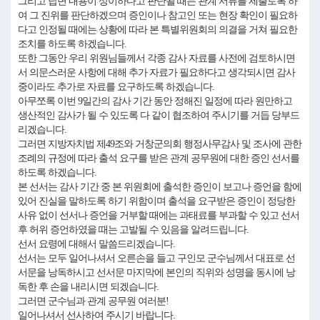
그리고 답변 내용이 상이하다고 판단될 때는 관계 서류를 제출토록 하
여 그 진위를 판단하겠으며 증인이나 참고인 또는 현장 확인이 필요하
다고 인정될 때에는 상황에 따라 본 특별위원회의 의결을 거쳐 필요한
조치를 하도록 하겠습니다.
또한 그동안 우리 위원님들께서 각종 감사 자료를 사전에 검토하시면
서 의문스러운 사항에 대해 추가 자료가 필요하다고 생각되시면 감사
중이라도 추가로 자료를 요구하도록 하겠습니다.
아무쪼록 이번 9일간의 감사 기간 동안 정해진 일정에 따라 원만하고
생산적인 감사가 될 수 있도록 다 같이 협조하여 주시기를 거듭 당부드
리겠습니다.
그러면 지방자치법 제49조와 거창군의회 행정사무감사 및 조사에 관한
조례의 규정에 따라 출석 요구를 받은 관계 공무원에 대한 증인 선서를
하도록 하겠습니다.
본 선서는 감사 기간 중 본 위원회에 출석한 증인이 보고나 증언을 함에
있어 진실을 말하도록 하기 위함이며 출석을 요구받은 증인이 정당한
사유 없이 선서나 증언을 거부할 때에는 과태료를 부과할 수 있고 선서
후 허위 증언하였을 때는 고발될 수 있음을 알려드립니다.
선서 요령에 대해서 말씀드리겠습니다.
선서는 모두 일어나셔서 오른손을 들고 구인모 군수님께서 대표로 선
서문을 낭독하시고 선서문 마지막에 본인의 직위와 성명을 동시에 낭
독한 후 손을 내리시면 되겠습니다.
그러면 군수님과 관계 공무원 여러분!
일어나셔서 선사하여 주시기 바랍니다.