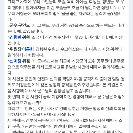
그리고 차제에 우리 주민들의 모습, 특히 아이들, 학생들, 청년들, 또 우
리 할머니, 할아버지들, 이런 모습들도 조금 더 담는다면 정말 너무너무
우리 거창군에 오래도록 이렇게 남을 좋은 자료라는 생각이 들었습니
다.
○군수 구인모
예, 그 멘트, 우리 거창 9경을 중심으로 하는 멘트는 나가
는데, 예, 알겠습니다.
○
김향란
위원
조금 더 신경 써주시면 더 좋겠다, 생각합니다. 예, 이상
입니다.
○위원장
이홍희
김향란 위원님 수고하셨습니다. 다음 신미정 위원님
질의하시기 바랍니다.
○
신미정
위원
예, 군수님, 저는 최근에 거창군의 고위 공무원이 음주운
전으로 역주행을 해서 교통사고를 유발한 사건에 대해서 질의하겠습니
다.
이 사건은 군민의 안전과 신뢰를 책임져야 할 공직자의 중대한 일탈 행
위로 거창군민에게 깊은 실망과 충격을 안겨주었습니다. 본 위원은 다
음 사항에 대해서 군수님의 입장을 묻고 싶습니다.
첫 번째, 이번 사건이 공직 기강에 미친 영향에 대해서 군수님은 어떻게
생각하고 계십니까?
그리고 두 번째는, 이번 사태로 인해 실추된 거창군 행정의 신뢰 회복을
위해서 어떤 대책을 마련하고 계십니까?
세 번째는, 간부직 공무원에 대한 윤리 교육 강화 또는 사전 예방 시스
템 구축과 관련해 구체적인 방안에 대해서 말씀해 주십시오.
네 번째는, 군수님께서 공식적으로 군민들에게 사과하실 의향이 있으