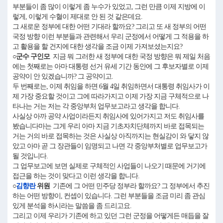
부분들이 좀 많이 이렇게 좀 누수가 있었고, 그런 만큼 이제 지방에 이
렇게, 이렇게 수혈이 제대로 안 된 것 같은데요.
그 새로운 정부에 대한 어떤 기대라 할까요? 그리고 또 새 정부의 어떤
국정 방향 이런 부분들과 관련해서 우리 군정에서 어떻게 그 적용을 하
고 활용을 할 건지에 대한 생각을 조금 이제 가져보셨는지요?
○군수 구인모
지금 뭐 그러한 새 정부에 대한 국정 방향은 뭐 제일 처음
에는 첫째로는 아마 대통령 선거 유세 기간 동안에 그 후보자별로 이제
공약이 안 있겠습니까? 그 공약이고.
두 번째로는, 이제 취임을 하면 6월 4일 취임하면서 대통령 취임사가 이
제 가장 중요할 것이고 그에 따라가지고 이제 가장 지금 구체적으로 나
타나는 거는 저는 각 중앙부처 업무보고라고 생각을 합니다.
사실상 아까 공약 사업이라든지 취임사에 있어가지고 저도 취임사를
봤습니다마는 그게 우리 아마 지금 기초자치단체까지 바로 접목되는
거는 거의 바로 접목하는 것은 사실상 아직까지는 현실감이 와 닿지 않
았고 아마 곧 그 장관들이 임명되고 나면 각 중앙부처별로 업무보고가
될 것입니다.
그 업무보고에 보면 실제로 구체적인 사업들이 나오기 때문에 거기에
접근을 하는 것이 맞다고 이런 생각을 합니다.
○
김향란
위원
기존에 그 어떤 민주당 정부라 할까요? 그 정부에서 추진
하는 어떤 방향이, 컨셉이 있습니다. 그런 부분들을 조금 미리 좀 관심
있게 분석을 하시라는 말씀을 좀 드리고요.
그리고 이제 우리가 기존에 하고 있던 그런 군정을 어떻게든 매듭을 잘