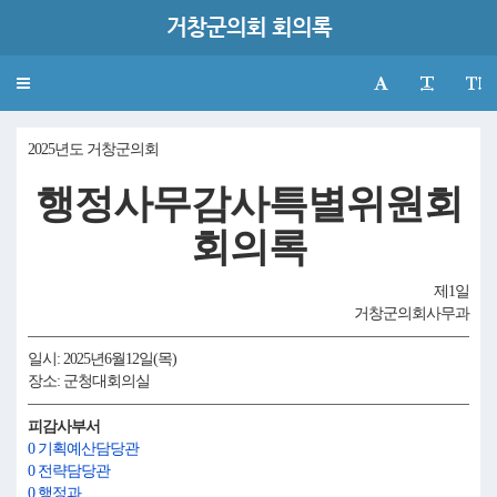
거창군의회 회의록
Toggle
navigation
2025년도 거창군의회
행정사무감사특별위원회
회의록
제1일
거창군의회사무과
일시: 2025년6월12일(목)
장소: 군청대회의실
피감사부서
0 기획예산담당관
0 전략담당관
0 행정과