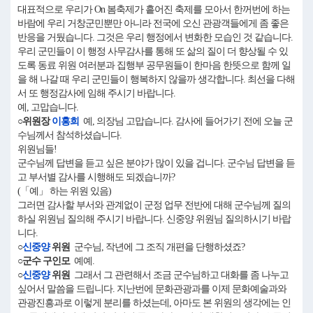
대표적으로 우리가 On 봄축제가 흩어진 축제를 모아서 한꺼번에 하는
바람에 우리 거창군민뿐만 아니라 전국에 오신 관광객들에게 좀 좋은
반응을 거뒀습니다. 그것은 우리 행정에서 변화한 모습인 것 같습니다.
우리 군민들이 이 행정 사무감사를 통해 또 삶의 질이 더 향상될 수 있
도록 동료 위원 여러분과 집행부 공무원들이 한마음 한뜻으로 함께 일
을 해 나갈 때 우리 군민들이 행복하지 않을까 생각합니다. 최선을 다해
서 또 행정감사에 임해 주시기 바랍니다.
예, 고맙습니다.
○위원장
이홍희
예, 의장님 고맙습니다. 감사에 들어가기 전에 오늘 군
수님께서 참석하셨습니다.
위원님들!
군수님께 답변을 듣고 싶은 분야가 많이 있을 겁니다. 군수님 답변을 듣
고 부서별 감사를 시행해도 되겠습니까?
(「예」 하는 위원 있음)
그러면 감사할 부서와 관계없이 군정 업무 전반에 대해 군수님께 질의
하실 위원님 질의해 주시기 바랍니다. 신중양 위원님 질의하시기 바랍
니다.
○
신중양
위원
군수님, 작년에 그 조직 개편을 단행하셨죠?
○군수 구인모
예예.
○
신중양
위원
그래서 그 관련해서 조금 군수님하고 대화를 좀 나누고
싶어서 말씀을 드립니다. 지난번에 문화관광과를 이제 문화예술과와
관광진흥과로 이렇게 분리를 하셨는데, 아마도 본 위원의 생각에는 인