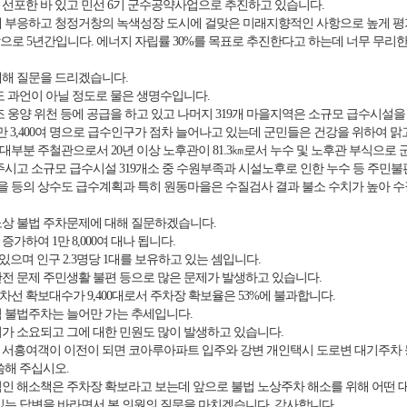
선포한 바 있고 민선 6기 군수공약사업으로 추진하고 있습니다.
 부응하고 청정거창의 녹색성장 도시에 걸맞은 미래지향적인 사항으로 높게 평가
 앞으로 5년간입니다. 에너지 자립률 30%를 목표로 추진한다고 하는데 너무 무
해 질문을 드리겠습니다.
도 과언이 아닐 정도로 물은 생명수입니다.
 웅양 위천 등에 공급을 하고 있고 나머지 319개 마을지역은 소규모 급수시설을
 3,400여 명으로 급수인구가 점차 늘어나고 있는데 군민들은 건강을 위하여 맑
부분 주철관으로서 20년 이상 노후관이 81.3㎞로서 누수 및 노후관 부식으로
주시고 소규모 급수시설 319개소 중 수원부족과 시설노후로 인한 누수 등 주민
등의 상수도 급수계획과 특히 원동마을은 수질검사 결과 불소 수치가 높아 수
상 불법 주차문제에 대해 질문하겠습니다.
가하여 1만 8,000여 대나 됩니다.
있으며 인구 2.3명당 1대를 보유하고 있는 셈입니다.
전 문제 주민생활 불편 등으로 많은 문제가 발생하고 있습니다.
 주차선 확보대수가 9,400대로서 주차장 확보율은 53%에 불과합니다.
 불법주차는 늘어만 가는 추세입니다.
가 소요되고 그에 대한 민원도 많이 발생하고 있습니다.
서흥여객이 이전이 되면 코아루아파트 입주와 강변 개인택시 도로변 대기주차 
씀해 주십시오.
인 해소책은 주차장 확보라고 보는데 앞으로 불법 노상주차 해소를 위해 어떤 
있는 답변을 바라면서 본 의원의 질문을 마치겠습니다. 감사합니다.