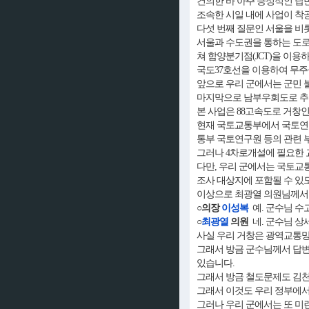
건의한 바 아주 긍정적인 답
조속한 시일 내에 사업이 착
다섯 번째 질문인 서울을 비
서울과 수도권을 통하는 도로
쳐 함양분기점(JCT)을 이용
국도37호선을 이용하여 무주군
앞으로 우리 군에서는 군민 
마지막으로 남부우회도로 추
본 사업은 88고속도로 거창인
현재 국토교통부에서 국토연구
통부 국토연구원 등의 관련 
그러나 4차로개설에 필요한 교
다만, 우리 군에서는 국토교
조사 대상지에 포함될 수 있
이상으로 최광열 의원님께서 
○의장
이성복
예. 군수님 수
○
최광열
의원
네. 군수님 상
사실 우리 거창은 광역교통망이
그래서 방금 군수님께서 답변
있습니다.
그래서 방금 철도문제도 김천
그래서 이것도 우리 정부에서
그러나 우리 군에서는 또 미