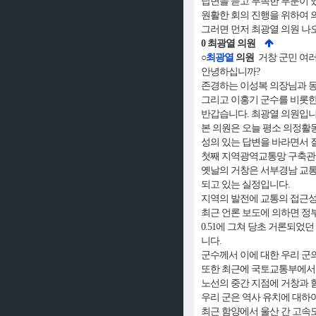
답변을 듣고 부족한 부분이 
원활한 회의 진행을 위하여 
그러면 먼저 최광열 의원 나
0 최광열 의원
○
최광열
의원
거창 군민 여러
안녕하십니까?
존경하는 이성복 의장님과 동
그리고 이홍기 군수를 비롯한
반갑습니다. 최광열 의원입니
본 의원은 오늘 평소 의정활
성의 있는 답변을 바라면서 
첫째 지역광역교통망 구축관
옛날의 거창은 서부경남 교
되고 있는 실정입니다.
지역의 발전에 교통의 접근성
최근 언론 보도에 의하면 정
0.51에 그쳐 당초 거론되었
니다.
군수께서 이에 대한 우리 군
또한 최근에 국토교통부에서 
노선의 중간 지점에 거창과 
우리 군은 역사 유치에 대하
최근 함양에서 울산 간 고속