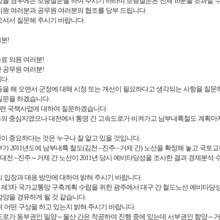
있을 경우에는 보충질문을 하여 주시기 바라며 보충질문은 전체 10분을 초과할 수
의원 여러분과 공무원 여러분의 협조를 당부 드립니다.
오셔서 질문해 주시기 바랍니다.
분!
료 의원 여러분!
 공무원 여러분!
다.
동을 해 오면서 군정에 대해 시정 또는 개선이 필요하다고 생각되는 사항을 질문
질문을 하겠습니다.
련 국책사업에 대하여 질문하겠습니다.
통의 중심지였으나 대전에서 통영 간 고속도로가 비켜가고 남부내륙철도 계획마저
이 중요하다는 것은 누구나 잘 알고 있을 것입니다.
부가 2011년도에 남부내륙 철도(김천∼진주∼거제 간) 노선을 확정해 놓고 국
던 대전∼진주～거제 간 노선이 2011년 당시 예비타당성을 조사한 결과 경제분석
의 입장과 대응 방안에 대하여 밝혀 주시기 바랍니다.
제3차 국가교통망 구축계획 수립을 위한 광주에서 대구 간 철도노선 예비타당성
함양을 경유하게 될 것 같습니다.
여 어떤 구상을 하고 있는지 밝혀 주시기 바랍니다.
도로가 동부권인 밀양～울산 간은 착공하여 진행 중에 있는데 서부권인 함양～거창