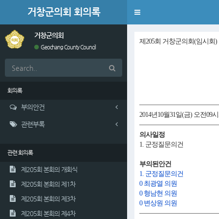
거창군의회 회의록
Toggle
navigation
거창군의회
제205회 거창군의회(임시회)
Geochang County Council
회의록
부의안건
2014년10월31일(금) 오전09시
관련부록
의사일정
1. 군정질문의건
관련 회의록
부의된안건
제205회 본회의 개회식
1. 군정질문의건
0 최광열 의원
제205회 본회의 제1차
0 형남현 의원
제205회 본회의 제3차
0 변상원 의원
제205회 본회의 제4차