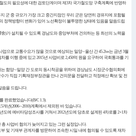
로서 철도의 필요성에 대한 검토단계이며 제3차 국가철도망 구축계획에 반영하
유지 군 중 규모가 가장 크고 중간지점인 우리 군은 당연히 경유지에 포함될
의 정책방향이 변화가 있어 노선확정이 불투명한 상태에 있음을 말씀드립
驛舍)가 설치될 수 있도록 경남도와 중앙부처에 건의하는 등 최선의 노력을
 사업으로 교통수요가 많을 것으로 예상되는 밀양∼울산 간 45.2㎞는 금년 3월
를 이행 중에 있고 2015년 사업비로 2,450억 원을 요구하여 국회통과를 기
에서는 함양∼밀양 간 도로의 동시착공을 위하여 경상남도 시장군수협의회에
군수가 직접 기획재정부장관을 만나 건의문을 전달하고 적정예산 확보 및 전
말씀을 드립니다.
완료했었습니다(B/C 1.3).
개년(2006∼2010)계획에서 제외된 바 있습니다.
년도에 예비타당성조사를 거쳐서 2012년도에 당초로 설계된 4차로를 2+1차
한 총 사업비 협의가 늦어지고 있는 그런 실정입니다.
부 및 기재부 관계자를 방문하여 조속한 시일 내에 협의될 수 있도록 재차