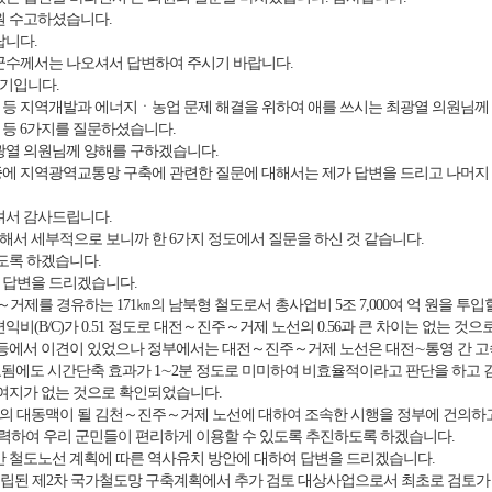
원 수고하셨습니다.
랍니다.
군수께서는 나오셔서 답변하여 주시기 바랍니다.
기입니다.
등 지역개발과 에너지ㆍ농업 문제 해결을 위하여 애를 쓰시는 최광열 의원님께
등 6가지를 질문하셨습니다.
광열 의원님께 양해를 구하겠습니다.
에 지역광역교통망 구축에 관련한 질문에 대해서는 제가 답변을 드리고 나머지
셔서 감사드립니다.
서 세부적으로 보니까 한 6가지 정도에서 질문을 하신 것 같습니다.
도록 하겠습니다.
 답변을 드리겠습니다.
제를 경유하는 171㎞의 남북형 철도로서 총사업비 5조 7,000여 억 원을 투
비(B/C)가 0.51 정도로 대전～진주～거제 노선의 0.56과 큰 차이는 없는 것
 등에서 이견이 있었으나 정부에서는 대전～진주～거제 노선은 대전∼통영 간 
소요됨에도 시간단축 효과가 1∼2분 정도로 미미하여 비효율적이라고 판단을 하
 여지가 없는 것으로 확인되었습니다.
 대동맥이 될 김천～진주～거제 노선에 대하여 조속한 시행을 정부에 건의하고
노력하여 우리 군민들이 편리하게 이용할 수 있도록 추진하도록 하겠습니다.
간 철도노선 계획에 따른 역사유치 방안에 대하여 답변을 드리겠습니다.
 수립된 제2차 국가철도망 구축계획에서 추가 검토 대상사업으로서 최초로 검토가