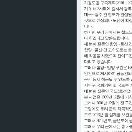
가철도망 구축계획(2016～
기 위해 2차례에 걸쳐서 광
대구∼광주 간 철도가 건설될 
것으로 예상되나 노선이 확
니다.
하지만 우리 군에서는 철도노
다 하겠다고 말씀드립니다.
세 번째 질문인 함양∼울산 
함양∼울산 간 고속도로는 총 
에 착공을 하였으며 잔여구간 
다리고 있습니다.
그러나 함양∼밀양 구간은 B
안건으로 제시하여 공동건의문
구간 동시 착공될 수 있도록
지역구 국회의원 및 국토부 
네 번째 질문인 국도3호선(2
본 사업은 1999년 12월에 
그러나 2001년 12월에 전 
그럼에도 우리 군의 적극적인
로로 2013년 말 설계를 보
그래서 2014년도, 금년도에
그래서 우리 군에서는 총 사