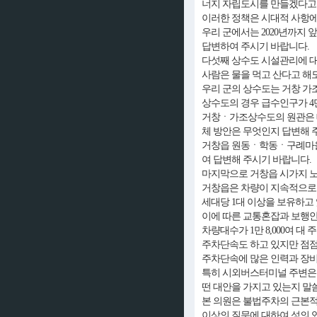
너지 자립도시를 만들겠다고 
이러한 정책은 시대적 사항에
우리 군에서는 2020년까지
답변하여 주시기 바랍니다.
다섯째 상수도 시설관리에 대
사람은 물을 먹고 산다고 해
우리 군의 상수도는 거창 가조
상수도의 경우 급수인구가 4만
거창ㆍ가조상수도의 원관은 대
체 방안은 무엇인지 답변해 
거창읍 원동ㆍ학동ㆍ구례마을 
여 답변해 주시기 바랍니다.
마지막으로 거창읍 시가지 노
거창읍은 차량이 지속적으로 증
세대당 1대 이상을 보유하고 
이에 따른 교통혼잡과 보행안
차량대수가 1만 8,000여 대
주차단속도 하고 있지만 점점
주차단속에 많은 인력과 장비
특히 시외버스터미널 주변은 
떤 대안을 가지고 있는지 말
본 의원은 불법주차의 근본적
이상의 질문에 대하여 성의 