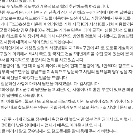
변을 가지고 왔습니다.
공될 수 있도록 국토부와 계속적으로 협의 추진하도록 하겠습니다.
롯한 수도권 왕래에 따른 시간 단축의 장기적인 해소 구상 대책에 대하여 답변을
망으로는 88고속도로와 국도를 이용하는 노선이 있고 거창군청에서 무주 IC를 기
하거나 국도3호선을 이용하여 안의면을 거쳐 지곡 IC와 서상 IC를 거쳐 이용할 
을 경유할 경우 최대 30㎞ 정도는 거리는 단축이 되어 굴곡이 심한 2차선 도로
불편 해소를 위해 장기적 측면에서 다각적인 방안을 검토해 나가겠다고 말씀드립
진사항과 대책에 대하여 답변 드리겠습니다.
터체인지에서 거창읍 송정리 서경병원까지 2.8㎞ 구간에 4차로 도로를 개설하기 
원에 의뢰해서 제4차 국도 및 국지도 건설 5개년계획을 수립 중에 있는데 본
부서를 지속적으로 방문하여 건의를 하고 있습니다.
통량이 1일 2만 대 이상이 되어야 하는데 현재 교통량이 1일 1만 500대 정
통부와 국토연구원 경남도를 지속적으로 방문하고 사업의 필요성과 당위성을 지
도록 최선을 다하겠다는 말씀을 드립니다.
질문하신 사항에 대해서 답변을 마치겠습니다. 감사합니다.
고하셨습니다. 군수의 답변을 듣고 의문나는 사항이나 미흡한 부분이 있으면 최
세한 답변에 감사드립니다.
, 예를 들어, 철도나 또 고속도로 국도4차로, 이런 도로망이 잘되어 있어야 되
하신 대로 철도문제는 덕유산국립공원과 위치적으로 환경과 또 사업비 문제로 고
∼진주∼거제 간으로 정부에서 확정은 해 놓았지만 일부 정치권에서 또, 이렇게 
 B/C율이 낮은 상태에서 사업시기 예측도 어려운 사항입니다.
련을 버리지 말고 군수님께서도 철도문제를 잘 대응해 주시기 바랍니다.