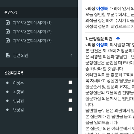
○의장
이성복
개의에 앞서 
관련 영상
오늘 장민철 부군수께서는 군
의석을 정돈하여 주시기 바랍
제205차 본회의 제2차 (1)
이성복 성원이 되었으므로 지
제205차 본회의 제2차 (2)
1. 군정질문의건
제205차 본회의 제2차 (3)
○의장
이성복
의사일정 제1항
본 안건은 제205회 거창군의
관련 의안
은 최광열 의원과 형남현ㆍ변
군정질문은 군민을 대표하여 
중 하나라 할 것입니다.
발언의원 목록
이러한 의미를 충분히 고려하
록 자세하고 성실한 답변을 
이성복
질문순서 및 질문의 요지는 
최광열
군정질문의 효율적인 진행을 
질문하실 의원께서는 발언대
형남현
니다.
변상원
답변할 공무원은 의원께서 일
본 질문에 대한 답변을 듣고
음을 알려드립니다.
본 질문은 의원 여러분께서 