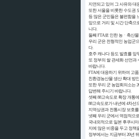
지연되고 있어 그 사유와 대
또한 서울을 비롯한 수도권 도
등 많은 군민들은 불편함을 
앞으로 거리 및 시간 단축으
니다.
둘째 FTA로 인한 농ㆍ축산
우리 군은 전형적인 농업군으
다.
호주 캐나다 등도 발효를 앞
또 정부의 쌀 관세화 선언과
바랍니다.
FTA에 대응하기 위하여 고
친환경농산물 생산 확대 방안
또한 우리 군 농업회의소는 
답변해 주시기 바랍니다.
셋째 88고속도로 확장 개통
88고속도로가 내년에 4차선
지역상권과 전통시장 보호를 
넷째 우리 군에서 역점적으
국내외적으로 일본 후쿠시마 
지에 많은 비중을 두고 정책
정부에서는 지금부터 20년 뒤