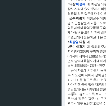
○의장
이성복
예. 최광열 의
잠시 자리에 앉아 주시기 바
최광열 의원 질문에 대하여 
○군수 이홍기
거창군수 이홍
평소 군정발전과 교통ㆍ도로 
의원님께서 광역교통망 구축 
제가 답변을 드리기 전에 최
의원님께서 질문하신 내용 중
○
최광열
의원
네.
○군수 이홍기
예. 양해해 주
지역광역교통망 구축과 관련해
6가지에 대해서 답변을 드리
먼저 남부내륙철도에 대하여
남부내륙철도는 김천～진주～거
비공식 자료에 의하면 비용 편익
두 개 노선에 대해서 정치권
비가 1조 원 정도로 추가 
사가 진행 중에 있어 재론의
경남도에서는 서부경남 발전의
역(驛)이 유치되도록 적극 
두 번째 질문인 광주～대구 
광주～대구 노선은 2010년