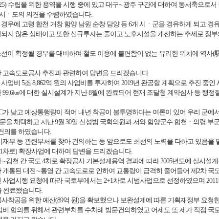
2025) 수립을 위한 용역을 시행 중에 있고 대구∼광주 구간에 대하여 동서축으
역시ㆍ도의 의견을 수렴하였습니다.
경우에 고령 합천 거창 함양 남원 순창 담양 등 6개 시ㆍ군을 경유하게 되고 경
정되지 않은 상태이고 또한 신규투자는 줄이고 노후시설을 개선하는 추세로 정부
선이 확정될 경우를 대비하여 철도 이용에 불편함이 없는 유리한 위치에 역사(
간 고속도로공사 추진과 관련하여 답변을 드리겠습니다.
사업비 5조 8,862억 원의 사업비를 투자하여 2019년 완공할 계획으로 추진 중인
99.6㎞에 대한 실시설계가 지난 8월에 완료되어 현재 조달청 계약심사 등 행정절차
/C가 낮고 예상통행량이 적어 내년 착공이 불투명하다는 여론이 있어 우리 군
을 채택하고 지난 9월 30일 신성범 국회의원과 저와 함양군수 합천ㆍ의령 부
 건의를 하였습니다.
기재부 등 관련부처를 찾아 건의하는 등 앞으로도 최선의 노력을 다하고 있음을 
+1차로) 확장사업에 대하여 답변을 드리겠습니다.
거창∼김천 간 국도 4차로 확장공사 기본설계용역 결과에 따라 2005년도에 실시설계를 
구간 개통된 대전∼통영 간 고속도로로 인하여 교통량이 급격히 줄어들어 제2차 국도5
 사업시행 요청에 따라 국토부에서는 2+1차로 시범사업으로 선정하였으며 2011
완을 완료했습니다.
 공사착공을 위한 예산(89억 원)을 확보했으나 보완설계에 따른 기획재정부 요청
업비 협의를 위해서 관련부처를 수차례 방문건의하였고 어제도 또 제가 직접 국토