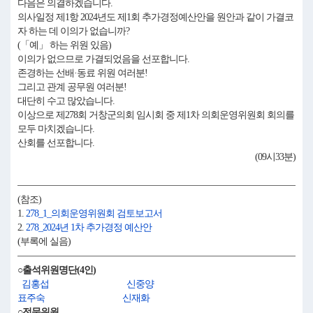
다음은 의결하겠습니다.
의사일정 제1항 2024년도 제1회 추가경정예산안을 원안과 같이 가결코
자 하는 데 이의가 없습니까?
(「예」 하는 위원 있음)
이의가 없으므로 가결되었음을 선포합니다.
존경하는 선배·동료 위원 여러분!
그리고 관계 공무원 여러분!
대단히 수고 많았습니다.
이상으로 제278회 거창군의회 임시회 중 제1차 의회운영위원회 회의를
모두 마치겠습니다.
산회를 선포합니다.
(09시33분)
(참조)
1.
278_1_의회운영위원회 검토보고서
2.
278_2024년 1차 추가경정 예산안
(부록에 실음)
○출석위원명단(4인)
김홍섭
신중양
표주숙
신재화
○전문위원