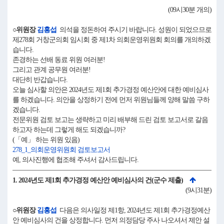
(09시30분 개의)
○위원장
김홍섭
의석을 정돈하여 주시기 바랍니다. 성원이 되었으므로
제278회 거창군의회 임시회 중 제1차 의회운영위원회 회의를 개의하겠
습니다.
존경하는 선배 동료 위원 여러분!
그리고 관계 공무원 여러분!
대단히 반갑습니다.
오늘 심사할 의안은 2024년도 제1회 추가경정 예산안에 대한 예비심사
를 하겠습니다. 의안을 상정하기 전에 먼저 위원님들께 양해 말씀 구하
겠습니다.
전문위원 검토 보고는 생략하고 미리 배부해 드린 검토 보고서로 갈음
하고자 하는데 그렇게 해도 되겠습니까?
(「예」 하는 위원 있음)
278_1_의회운영위원회 검토보고서
예, 의사진행에 협조해 주셔서 감사드립니다.
1. 2024년도 제1회 추가경정 예산안 예비심사의 건(군수 제출)
(9시31분)
○위원장
김홍섭
다음은 의사일정 제1항, 2024년도 제1회 추가경정예산
안 예비심사의 건을 상정합니다. 먼저 의정담당 주사 나오셔서 제안 설