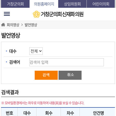
본문바로가기
거창군의회
의원홈페이지
상임위원회
어린이의회
거창군의회
신재화 의원
회의영상
발언영상
발언영상
대수
검색어
검색결과
※ 모바일환경에서는 좌우로 이동하여 내용(표)을 보실 수 있습니다.
번호
대수
회수
차수
안건명