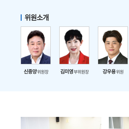
위원소개
신중양
김미영
강우용
위원장
부위원장
위원