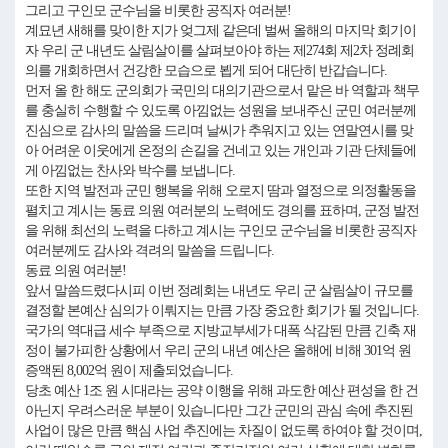
그리고 구인모 군수님을 비롯한 공직자 여러분!
계묘년 새해를 맞이한 지가 엊그제 같은데 벌써 올해의 마지막 회기이
자 우리 군 내년도 살림살이를 살펴보아야 하는 제274회 제2차 정례회
의를 개회하면서 건강한 모습으로 뵙게 되어 대단히 반갑습니다.
먼저 올 한 해도 군의회가 국민의 대의기관으로서 맡은 바 역할과 책무
를 충실히 수행할 수 있도록 아낌없는 성원을 보내주신 군민 여러분께
진심으로 감사의 말씀을 드리며 날씨가 추워지고 있는 연말연시를 맞
아 어려운 이웃에게 온정의 손길을 건네고 있는 개인과 기관 단체들에
게 아낌없는 찬사와 박수를 보냅니다.
또한 지역 발전과 군민 행복을 위해 오로지 땀과 열정으로 의정활동을
펼치고 계시는 동료 의원 여러분의 노력에도 경의를 표하며, 군정 발전
을 위해 최선의 노력을 다하고 계시는 구인모 군수님을 비롯한 공직자
여러분께도 감사와 격려의 말씀을 드립니다.
동료 의원 여러분!
앞서 말씀드렸다시피 이번 정례회는 내년도 우리 군 살림살이 규모를
결정할 본예산 심의가 이뤄지는 만큼 가장 중요한 회기가 될 것입니다.
국가의 역대급 세수 부족으로 지방교부세가 대폭 삭감된 만큼 긴축 재
정이 불가피한 상황에서 우리 군의 내년 예산은 올해에 비해 301억 원
증액된 8,002억 원이 제출되었습니다.
당초 예산 1조 원 시대라는 공약 이행을 위해 과도한 예산 편성을 한 건
아닌지 우려스러운 부분이 있습니다만 그간 군민의 관심 속에 추진된
사업이 많은 만큼 핵심 사업 추진에는 차질이 없도록 하여야 할 것이며,