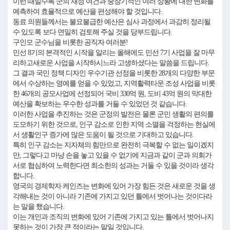
이런 때일수록 군의 재정 여건과 중장기적인 여러 상황에 대한 변화를
예측하여 효율적으로 예산을 편성해야 할 것입니다.
동료 의원들께서는 불요불급한 예산은 심사 과정에서 과감히 정리될
수 있도록 보다 면밀히 검토해 주실 것을 당부드립니다.
구인모 군수님을 비롯한 공직자 여러분!
민선 8기의 본격적인 시작을 알리는 올해에도 민선 7기 사업을 잘 마무
리하고새로운 사업을 시작하시느라 고생하셨다는 말씀을 드립니다.
그 결과 국민 정책 디자인 우수기관 선정을 비롯한 28개의 다양한 부문
에서 수상하는 영예를 얻을 수 있었고, 지역활력타운 조성 사업을 비롯
한 46개의 공모사업에 선정되어 국비 330억 원, 도비 43억 원의 막대한
예산을 확보하는 우수한 성과를 거둘 수 있었던 것 같습니다.
이러한 사업을 추진하는 것은 군정의 발전은 물론 군민 생활의 편의를
도모하기 위한 것으로, 인구 감소로 인한 지역 소멸을 걱정하는 현실에
서 생활인구 증가에 많은 도움이 될 것으로 기대하고 있습니다.
특히 인구 감소는 지자체의 힘만으로 완전히 극복할 수 없는 일이겠지
만, 그렇다고 마냥 손을 놓고 있을 수 없기에 지금과 같이 군과 의회가
서로 협심하여 노력한다면 최소한의 성과는 거둘 수 있을 것이라 생각
합니다.
영국의 경제학자 케인즈는 변화에 있어 가장 힘든 것은 새로운 것을 생
각해내는 것이 아니라 기존에 가지고 있던 틀에서 벗어나는 것이다라
는 말을 했습니다.
이는 개인과 조직의 변화에 있어 기존에 가지고 있는 틀에서 벗어나지
못하는 것이 가장 큰 적이라는 말일 것입니다.