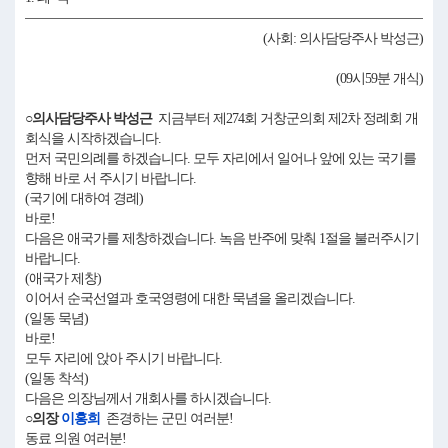
(사회: 의사담당주사 박성근)
(09시59분 개식)
○의사담당주사 박성근
지금부터 제274회 거창군의회 제2차 정례회 개
회식을 시작하겠습니다.
먼저 국민의례를 하겠습니다. 모두 자리에서 일어나 앞에 있는 국기를
향해 바로 서 주시기 바랍니다.
(국기에 대하여 경례)
바로!
다음은 애국가를 제창하겠습니다. 녹음 반주에 맞춰 1절을 불러주시기
바랍니다.
(애국가 제창)
이어서 순국선열과 호국영령에 대한 묵념을 올리겠습니다.
(일동 묵념)
바로!
모두 자리에 앉아 주시기 바랍니다.
(일동 착석)
다음은 의장님께서 개회사를 하시겠습니다.
○의장
이홍희
존경하는 군민 여러분!
동료 의원 여러분!