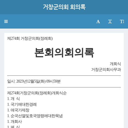
거창군의회 회의록
Toggle
navigation
제274회 거창군의회(정례회)
본회의회의록
개회식
거창군의회사무과
일시: 2023년12월5일(화) 09시59분
제274회거창군의회(정례회)개회식순
1. 개 식
1. 국기에대한경례
1. 애국가제창
1. 순국선열및호국영령에대한묵념
1. 개회사
1. 폐 식