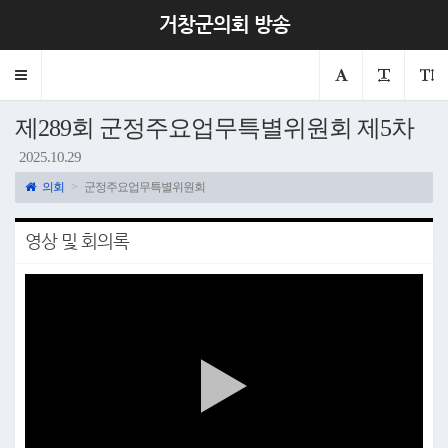
거창군의회 방송
Toggle
navigation
제289회 군정주요업무특별위원회 제5차
2025.10.29
의회
군정주요업무특별위원회
영상 및 회의록