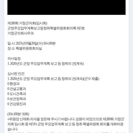
제289회 거창군의회(임시회)
군정주요업무계획보고등청취특별위원회회의록 제5호
거창군의회사무과
일 시: 2025년10월29일(수) 10시00분
장 소: 특별위원회회의실
의사일정
1. 2026년도 군정 주요업무계획 보고 등 청취의 건(계속)
심사된 안건
1. 2026년도 군정 주요업무계획 보고 등 청취의 건(계속)(군수 제출)
0 환경과
0 건설교통과
0 도시건축과
0 보건정책과
0 건강증진과
(10시00분 개회)
○위원장 신재화 의석을 정돈해 주시기 바랍니다. 성원이 되었으므로 제289회 거창군
의회 임시회 중 제5차 군정 주요업무계획 보고 등 청취 특별위원회 회의를 개회하겠
습니다.