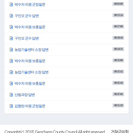
항에 대해 군민의 뜻을 대표하는 대표자로서, 군수님께 질문하도록 하겠습니다.
00:03:09
박수자 의원 군정질문
우리 군의 축산 현황을 보면, 농가 수는 1,825호이며 사육 두수는 216만 8천여 두 정도
입니다.
00:13:24
구인모 군수 답변
가축 분뇨 발생량을 보면 지난해 기준 31만 4천여 톤으로, 이 중 50프로 정도인 15만 8
천여 톤은 자가 처리하고, 17프로는 관외 위탁, 나머지 33프로는 농경지 살포, 퇴비공
00:17:00
장, 액비 탱크 보관 등으로 처리하고 있습니다.
박수자 의원 보충질문
가축 분뇨의 절반에 해당하는 자가 처리를 위해서는 목재 집하장 설치나 수분 조절제
지원이 절실하나, 지원 규모는 턱없이 부족한 실정입니다.
00:18:44
구인모 군수 답변
그나마 본 의원이 수차례 언급하여 목재 집하장 설치 전까지, 지난해 수분 조절제 지
원의 50프로를 보조해 주는 것으로 대안을 마련했으나, 어떻게 된 연유인지 올해 수분
00:24:31
농업기술센터 소장 답변
조절제 지원 상황을 보면, 지난해 4,699톤 대비, 72프로가 삭감된 1,300톤에 대한 예산
이 편성된 것을 보고 놀라지 않을 수 없었습니다.
00:35:00
박수자 의원 보충질문
인근 군의 상황을 보면, 산청군은 우리 군과 비슷하게 도비는 받았으나 자체 예산을
대폭 증액하여 5,545톤을 지원할 예정이며, 합천군도 자체 예산을 증액하여 5,826톤을
00:35:42
농업기술센터 소장 답변
지원한다고 합니다.
또한 함양군도 사업비 증액을 계획하고 있다고 하는데 우리 군만 뒷걸음 치고 있는 이
유를 모르겠습니다.
00:45:44
박수자 의원 보충질문
이에 첫 번째 질문을 드리겠습니다.
수분 조절제 지원에 대한 예산을 대폭 줄인 원인과 향후 대책에 대해 답변해 주시기
00:47:04
산림과장 답변
바라며, 올해 목재 집하장 설치를 약속했는데 진행이 어떻게 되어 가는지에 대해 답변
부탁드리겠습니다.
00:55:18
김향란 의원 군정질문
수분 조절제의 공급이 원활하지 않은 상황에서, 가축 분뇨 자가 처리가 원활하게 될
것이라고 기대하는 것은 어불성설일 것입니다.
01:02:21
구인모 군수 답변
그나마 대농가, 대농가는 그럭저럭 자체적으로 해결이 가능해 보이나, 자체 퇴비사가
없는 소농가는 축사에 분뇨가 쌓여도 마땅한 방안이 없어 축사에 수해 방치하다가 옥
내 또는 인근 공터에 적치 후, 농경지에 뿌리는 악순환으로, 주변 지역 악취는 물론, 지
01:07:27
김향란 의원 보충질문
Copyright(c) 2018` Geochang County Council All right reserved.
거창군의회
하수 오염의 원인이 되고 있습니다.