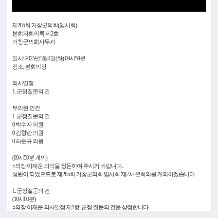
제285회 거창군의회(임시회)
본회의회의록 제2호
거창군의회사무과
일시: 2025년3월4일(화) 09시59분
장소: 본회의장
의사일정
1. 군정질문의 건
부의된 안건
1. 군정질문의 건
0 박수자 의원
0 김향란 의원
0 최준규 의원
(09시59분 개의)
○의장 이재운 의석을 정돈하여 주시기 바랍니다.
성원이 되었으므로 제285회 거창군의회 임시회 제2차 본회의를 개의하겠습니다.
1. 군정질문의 건
(10시00분)
○의장 이재운 의사일정 제1항, 군정 질문의 건을 상정합니다.
먼저, 군정 질문 방법에 대하여 말씀드리겠습니다.